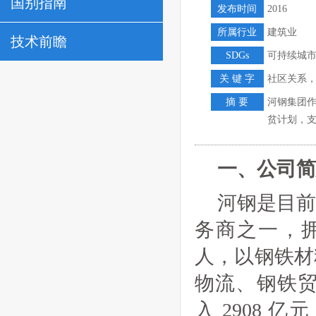
国别指南
发布时间
2016
所属行业
建筑业
技术前瞻
SDGs
可持续城
关 键 字
社区关系
摘 要
河钢集团
贫计划，
一、公司简
河钢是目
务商之一，拥
人，以钢铁材
物流、钢铁贸
入 2908 